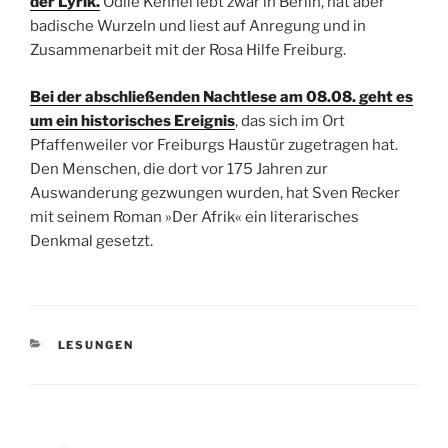
der Lyrik.
Odile Kennel lebt zwar in Berlin, hat aber
badische Wurzeln und liest auf Anregung und in
Zusammenarbeit mit der Rosa Hilfe Freiburg.
Bei der abschließenden Nachtlese am 08.08. geht es
um ein historisches Ereignis
, das sich im Ort
Pfaffenweiler vor Freiburgs Haustür zugetragen hat.
Den Menschen, die dort vor 175 Jahren zur
Auswanderung gezwungen wurden, hat Sven Recker
mit seinem Roman »Der Afrik« ein literarisches
Denkmal gesetzt.
KATEGORIEN
LESUNGEN
Beitragsnavigation