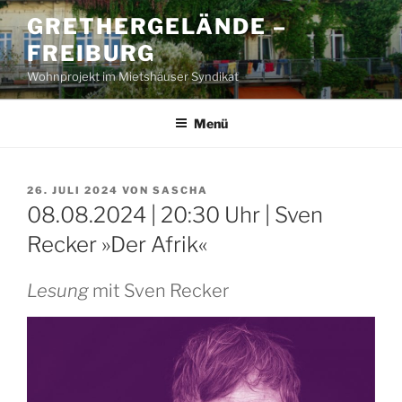
Zum
GRETHERGELÄNDE –
Inhalt
FREIBURG
springen
Wohnprojekt im Mietshäuser Syndikat
Menü
VERÖFFENTLICHT
26. JULI 2024
VON
SASCHA
AM
08.08.2024 | 20:30 Uhr | Sven
Recker »Der Afrik«
Lesung
mit Sven Recker