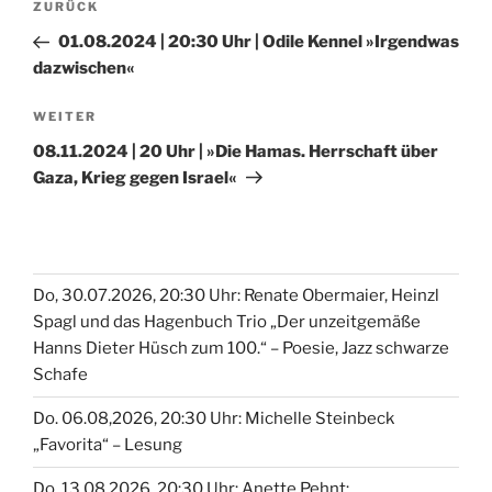
Vorheriger
ZURÜCK
Beitrag
01.08.2024 | 20:30 Uhr | Odile Kennel »Irgendwas
dazwischen«
Nächster
WEITER
Beitrag
08.11.2024 | 20 Uhr | »Die Hamas. Herrschaft über
Gaza, Krieg gegen Israel«
Do, 30.07.2026, 20:30 Uhr: Renate Obermaier, Heinzl
Spagl und das Hagenbuch Trio „Der unzeitgemäße
Hanns Dieter Hüsch zum 100.“ – Poesie, Jazz schwarze
Schafe
Do. 06.08,2026, 20:30 Uhr: Michelle Steinbeck
„Favorita“ – Lesung
Do, 13.08.2026, 20:30 Uhr: Anette Pehnt: