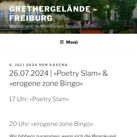
Zum
GRETHERGELÄNDE –
Inhalt
FREIBURG
springen
Wohnprojekt im Mietshäuser Syndikat
Menü
VERÖFFENTLICHT
6. JULI 2024
VON
SASCHA
AM
26.07.2024 | »Poetry Slam« &
»erogene zone Bingo«
17 Uhr: »Poetry Slam«
20 Uhr: »erogene zone Bingo«
Wir bibbern zusammen, wenn sich die Bingokugel