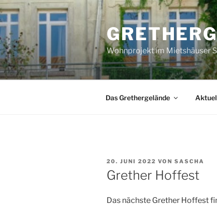
Zum
Inhalt
GRETHERG
springen
Wohnprojekt im Mietshäuser S
Das Grethergelände
Aktuel
VERÖFFENTLICHT
20. JUNI 2022
VON
SASCHA
AM
Grether Hoffest
Das nächste Grether Hoffest fin