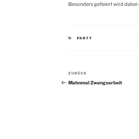
Besonders gefeiert wird dabei 
KATEGORIEN
PARTY
Beitragsnavigation
Vorheriger
ZURÜCK
Beitrag
Mahnmal Zwangsarbeit