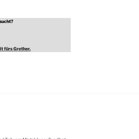
sucht?
it fürs Grether.