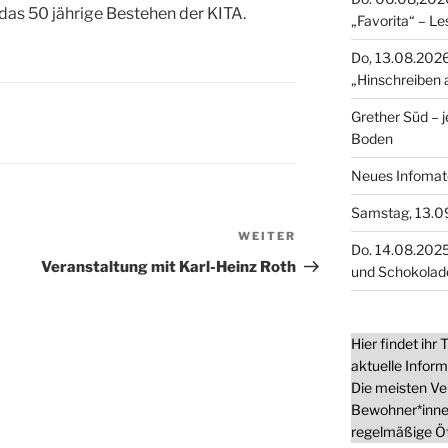
das 50 jährige Bestehen der KITA.
„Favorita“ – L
Do, 13.08.2026
„Hinschreiben 
Grether Süd – 
Boden
Neues Infomater
Samstag, 13.0
WEITER
Nächster
Do. 14.08.2025
Beitrag
Veranstaltung mit Karl-Heinz Roth
und Schokolad
Hier findet ihr
aktuelle Infor
Die meisten Ve
Bewohner*inne
regelmäßige Öf