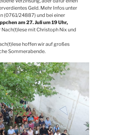
eidene Verzinsung, aber dafür einen
erverdientes Geld. Mehr Infos unter
fon (0761/24887) und bei einer
pchen am 27. Juli um 19 Uhr,
r Nach(t)lese mit Christoph Nix und
ach(t)lese hoffen wir auf großes
ische Sommerabende.