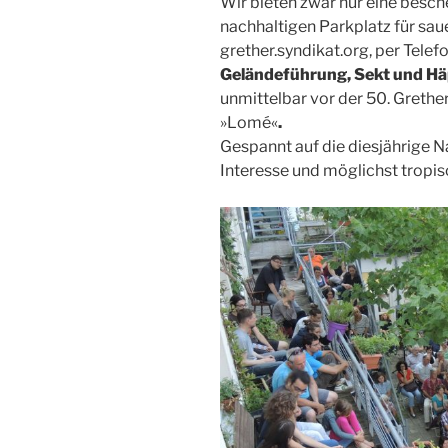
Wir bieten zwar nur eine besch
nachhaltigen Parkplatz für sau
grether.syndikat.org, per Tele
Geländeführung, Sekt und Häp
unmittelbar vor der 50. Grethe
»Lomé«
.
Gespannt auf die diesjährige N
Interesse und möglichst trop