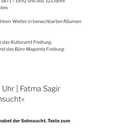
1871 – 1992 und aus 121 Jahre
ten.
echtem Wetter in benachbarten Räumen
 das Kulturamt Freiburg,
 und das Büro Magenta Freiburg.
 Uhr | Fatma Sagir
nsucht«
habet der Sehnsucht. Texte zum