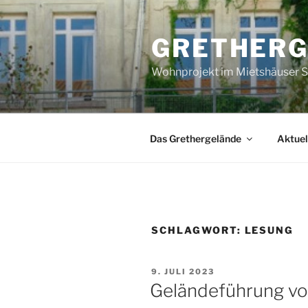
Zum
Inhalt
GRETHERG
springen
Wohnprojekt im Mietshäuser S
Das Grethergelände
Aktuel
SCHLAGWORT:
LESUNG
VERÖFFENTLICHT
9. JULI 2023
AM
Geländeführung vor