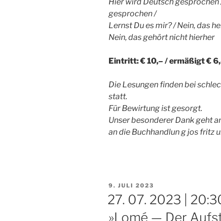
Hier wird Deutsch gesprochen /
gesprochen /
Lernst Du es mir? / Nein, das hei
Nein, das gehört nicht hierher
Eintritt: € 10,– / ermäßigt € 6
Die Lesungen finden bei schl
statt.
Für Bewirtung ist gesorgt.
Unser besonderer Dank geht an
an die Buchhandlun g jos fritz
VERÖFFENTLICHT
9. JULI 2023
AM
27. 07. 2023 | 20:3
»Lomé — Der Aufs