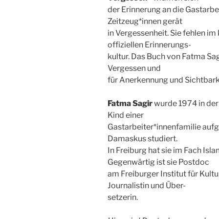
der Erinnerung an die Gastarbei
Zeitzeug*innen gerät
in Vergessenheit. Sie fehlen im
offiziellen Erinnerungs-
kultur. Das Buch von Fatma Sagi
Vergessen und
für Anerkennung und Sichtbarke
Fatma Sagir
wurde 1974 in der 
Kind einer
Gastarbeiter*innenfamilie auf
Damaskus studiert.
In Freiburg hat sie im Fach Is
Gegenwärtig ist sie Postdoc
am Freiburger Institut für Kul
Journalistin und Über-
setzerin.