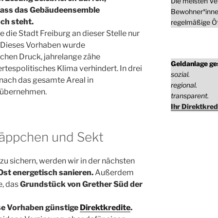
Die meisten Ve
 dass das Gebäudeensemble
Bewohner*inne
ch steht.
regelmäßige Öf
te die Stadt Freiburg an dieser Stelle nur
. Dieses Vorhaben wurde
ichen Druck, jahrelange zähe
Geldanlage ge
tespolitisches Klima verhindert. In drei
sozial.
nach das gesamte Areal in
regional.
 übernehmen.
transparent.
Ihr Direktkred
äppchen und Sekt
zu sichern, werden wir in der nächsten
Ost energetisch sanieren.
Außerdem
e, das
Grundstück von Grether Süd der
ese Vorhaben günstige
Direktkredite
.