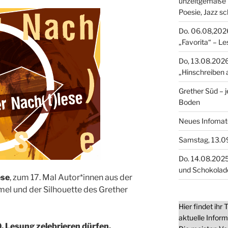
unzeitgemäße 
Poesie, Jazz s
Do. 06.08,2026
„Favorita“ – L
Do, 13.08.2026
„Hinschreiben 
Grether Süd – 
Boden
Neues Infomater
Samstag, 13.0
Do. 14.08.2025
und Schokolad
ese
, zum 17. Mal Autor*innen aus der
el und der Silhouette des Grether
Hier findet ihr
aktuelle Infor
0. Lesung zelebrieren dürfen,