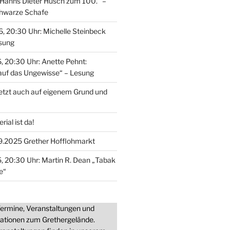
Hanns Dieter Hüsch zum 100.“ –
chwarze Schafe
, 20:30 Uhr: Michelle Steinbeck
esung
, 20:30 Uhr: Anette Pehnt:
auf das Ungewisse“ – Lesung
jetzt auch auf eigenem Grund und
ial ist da!
9.2025 Grether Hofflohmarkt
, 20:30 Uhr: Martin R. Dean „Tabak
e“
 Termine, Veranstaltungen und
mationen zum Grethergelände.