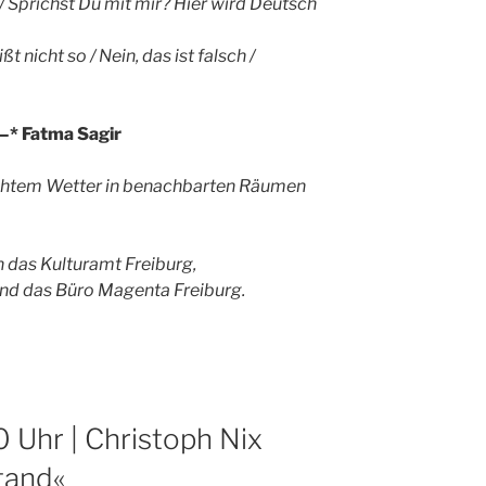
 Sprichst Du mit mir? Hier wird Deutsch
ßt nicht so / Nein, das ist falsch /
,–*
Fatma
Sagir
echtem Wetter in benachbarten Räumen
 das Kulturamt Freiburg,
 und das Büro Magenta Freiburg.
0 Uhr | Christoph Nix
tand«