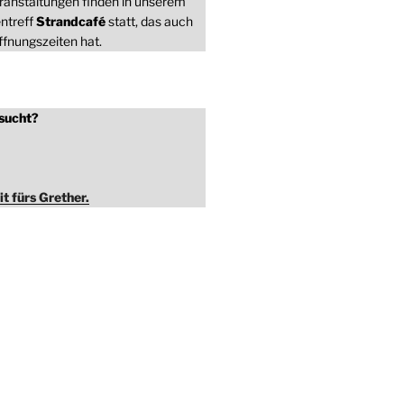
ranstaltungen finden in unserem
ntreff
Strandcafé
statt, das auch
fnungszeiten hat.
sucht?
it fürs Grether.