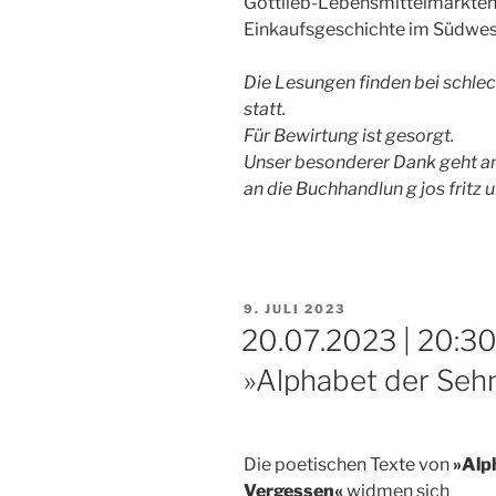
Gottlieb-Lebensmittelmärkten 
Einkaufsgeschichte im Südwes
Die Lesungen finden bei schl
statt.
Für Bewirtung ist gesorgt.
Unser besonderer Dank geht an
an die Buchhandlun g jos fritz
VERÖFFENTLICHT
9. JULI 2023
AM
20.07.2023 | 20:30
»Alphabet der Seh
Die poetischen Texte von
»Alp
Vergessen«
widmen sich