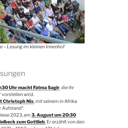
 – Lesung im kleinen Innenhof
esungen
0:30 Uhr macht Fatma Sagir
, die ihr
vorstellen wird.
gt Christoph Nix
, mit seinem in Afrika
 Aufstand“.
)lese 2023, am
3. August um 20:30
delbeck zum Gottlieb
.
Er erzählt von den