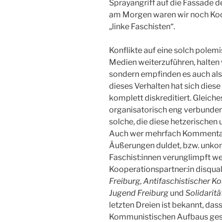
Sprayangriff auf die Fassade d
am Morgen waren wir noch Koo
„linke Faschisten“.
Konflikte auf eine solch polemi
Medien weiterzuführen, halten w
sondern empfinden es auch al
dieses Verhalten hat sich dies
komplett diskreditiert. Gleiches
organisatorisch eng verbunde
solche, die diese hetzerischen 
Auch wer mehrfach Kommentare
Äußerungen duldet, bzw. unkomm
Faschist:innen verunglimpft wer
Kooperationspartner:in disqual
Freiburg, Antifaschistischer K
Jugend Freiburg
und
Solidarit
letzten Dreien ist bekannt, das
Kommunistischen Aufbaus ges