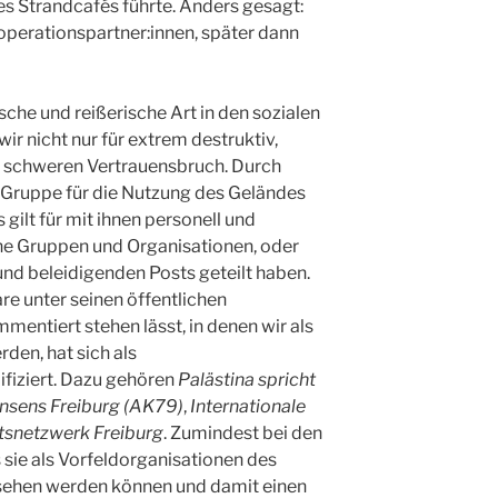
es Strandcafés führte. Anders gesagt:
perationspartner:innen, später dann
sche und reißerische Art in den sozialen
ir nicht nur für extrem destruktiv,
s schweren Vertrauensbruch. Durch
e Gruppe für die Nutzung des Geländes
 gilt für mit ihnen personell und
ne Gruppen und Organisationen, oder
und beleidigenden Posts geteilt haben.
 unter seinen öffentlichen
entiert stehen lässt, in denen wir als
den, hat sich als
ifiziert. Dazu gehören
Palästina spricht
onsens Freiburg (AK79)
,
Internationale
ätsnetzwerk Freiburg
. Zumindest bei den
s sie als Vorfeldorganisationen des
ehen werden können und damit einen