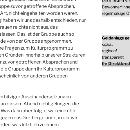
Die meisten Ve
uppe zuvor getroffene Absprachen,
Bewohner*inne
 Art, nicht eingehalten worden waren.
regelmäßige Öf
 haben wir uns deshalb entschieden, nur
rauen reichte nicht aus, das
lassen. Das ist der Gruppe auch so
Geldanlage ge
rde von der Gruppe angenommen.
sozial.
liche Fragen zum Kulturprogramm zu
regional.
hen Gründen innerhalb unserer Strukturen
transparent.
ler zuvor getroffenen Absprachen und
Ihr Direktkred
 die Gruppe dann ihr Kulturprogramm
scheinlich von anderen Gruppen
len hitziger Auseinandersetzungen
 an diesem Abend nicht gelungen, die
. Was dann aber folgte, war eine üble
gen das Grethergelände, in der wir
rden, was letztlich zu einem