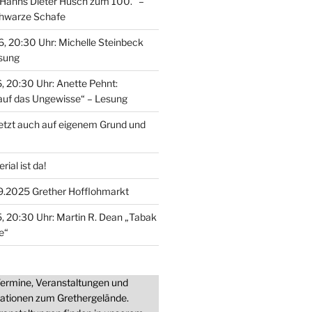
Hanns Dieter Hüsch zum 100.“ –
chwarze Schafe
, 20:30 Uhr: Michelle Steinbeck
esung
, 20:30 Uhr: Anette Pehnt:
auf das Ungewisse“ – Lesung
jetzt auch auf eigenem Grund und
ial ist da!
9.2025 Grether Hofflohmarkt
, 20:30 Uhr: Martin R. Dean „Tabak
e“
 Termine, Veranstaltungen und
mationen zum Grethergelände.