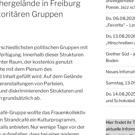
unzeitgemäße 
hergelände in Freiburg
Poesie, Jazz s
toritären Gruppen
Do. 06.08,2026
„Favorita“ – L
Do, 13.08.2026
„Hinschreiben 
rschiedlichsten politischen Gruppen mit
Grether Süd – 
erfügung. Innerhalb dieser Strukturen
Boden
nter Raum, der kostenlos genutzt
che mit dem Plenum des
Neues Infomater
Inhalt gefüllt wird. Auf dem Gelände
Samstag, 13.0
eranstaltungen von Parteien,
n und diskriminierenden Strukturen und
Do. 14.08.2025
 grundsätzlich ab.
und Schokolad
café-Gruppe wollte das
Frauenkollektiv
m Strandcafé ein Kulturprogramm,
Hier findet ihr
tails anbieten. Nur wenige Tage vor der
aktuelle Infor
 aufgefallen, dass bei einer anderen