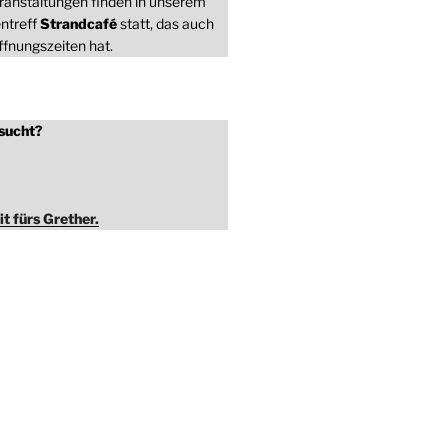
ranstaltungen finden in unserem
ntreff
Strandcafé
statt, das auch
fnungszeiten hat.
sucht?
it fürs Grether.