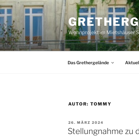
Zum
Inhalt
GRETHERG
springen
Wohnprojekt im Mietshäuser S
Das Grethergelände
Aktuel
AUTOR:
TOMMY
VERÖFFENTLICHT
26. MÄRZ 2024
AM
Stellungnahme zu d